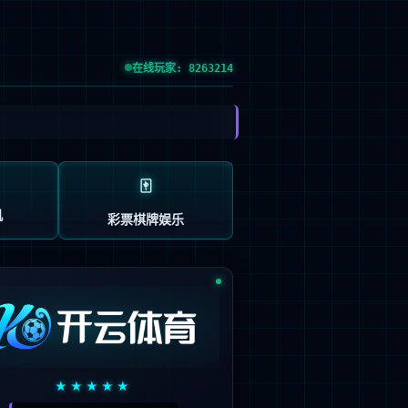
社会责任
投资者关系
信息公开
繁
En