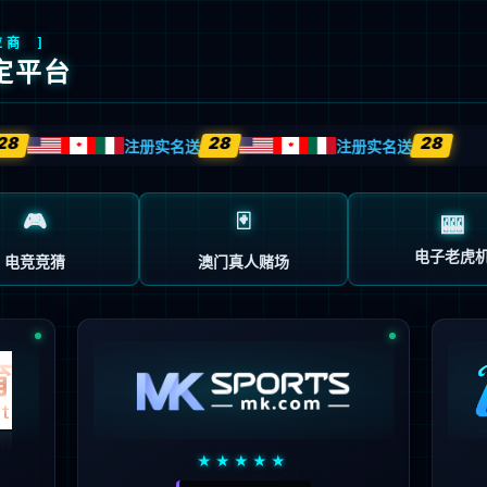
于EVO视讯官网
业务领域
新闻中心
企业文化
EVO视讯官网品牌